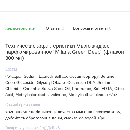
Характеристики
Отзывы
0
Вопросы и ответы
0
Технические характеристики Мыло жидкое
парфюмированное "Milana Green Deep" (флакон
300 мл)
Состав
<p>aqua, Sodium Laureth Sulfate, Cocamidopropyl Betaine,
Coco-Glucoside, Glyceryl Oleate, Cocamide DEA, Sodium
Chloride, Cannabis Sativa Seed Oil, Fragrance, Salt EDTA, Citric
Acid, Methylchloroisothiazolinone, Methylisothiazolinone.</p>
Способ применения
<p>нанесите небольшое количество мыла на влажную кожу,
добейтесь образования пены, смойте ее водой.</p>
Габариты упаковки (ед) ДхШхВ