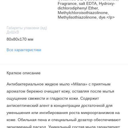
Fragrance, salt EDTA, Hydroxy-
dichlorodiphenyl Ether,
Methylchloroisothiazolinone,
Methylisothiazolinone, dye.</p>
Габариты упаковки (ед)
ДхШхВ
80x80x170 мм
Все характеристики
Краткое описание
Антибактериальное жидкое мыло «Milana» с приятным
ароматом бережно очищает кожу, оставляя после мытья
ощущение свежести и гладкости кожи. Содержит
антисептический агент в концентрации достаточной для
уменьшения или ингибирования роста микроорганизмов на
коже. Обильная пена и специальный дозатор обеспечивают
экономичный расход. Уникальный состав мыла гарантирует