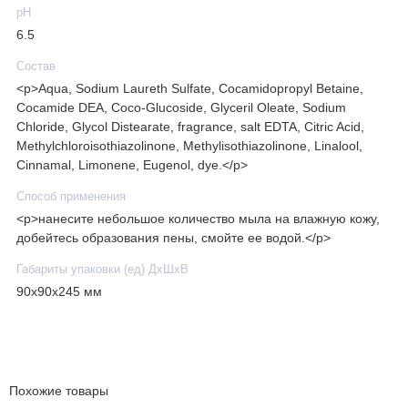
рН
6.5
Состав
<p>Aqua, Sodium Laureth Sulfate, Cocamidopropyl Betaine,
Cocamide DEA, Coco-Glucoside, Glyceril Oleate, Sodium
Chloride, Glycol Distearate, fragrance, salt EDTA, Citric Acid,
Methylchloroisothiazolinone, Methylisothiazolinone, Linalool,
Cinnamal, Limonene, Eugenol, dye.</p>
Способ применения
<p>нанесите небольшое количество мыла на влажную кожу,
добейтесь образования пены, смойте ее водой.</p>
Габариты упаковки (ед) ДхШхВ
90x90x245 мм
Похожие товары