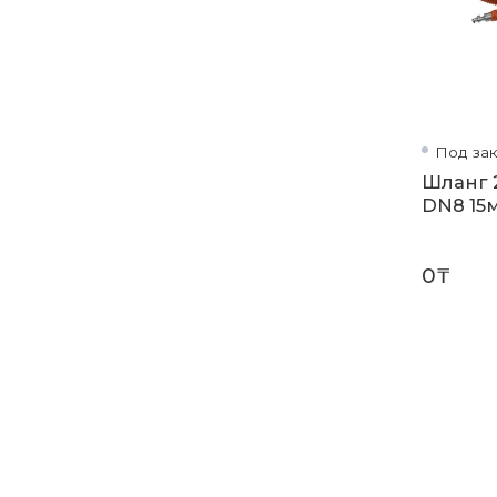
Под зак
Шланг 2
DN8 15
0₸