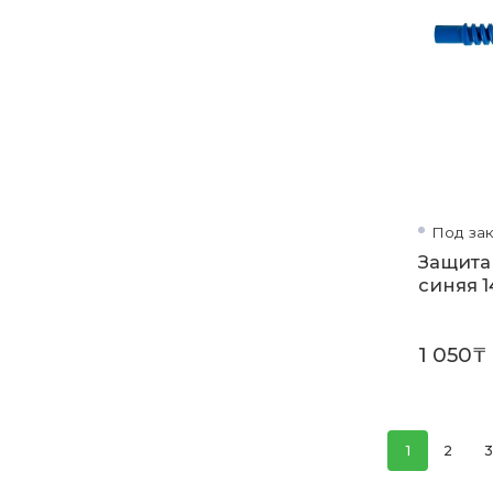
Под зак
Защита
синяя 1
1 050₸
1
2
3