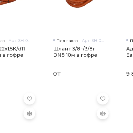
аз
Арт. SH-0160
Под заказ
Арт. SH-0254
П
2х1,5К/d11
Шланг 3/8г/3/8г
Ад
м в гофре
DN8 10м в гофре
Ea
0₸
9