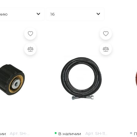
чии
Арт. SH-0611
В наличии
Арт. SH-116210
П