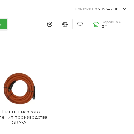
Контакты
8 705 342 08 11
Корзина
0
и
0₸
Шланги высокого
ления производства
GRASS