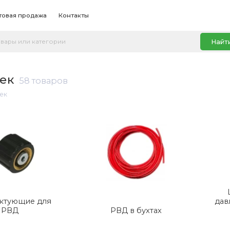
товая продажа
Контакты
Найт
оек
58 товаров
ек
ктующие для
дав
РВД
РВД в бухтах