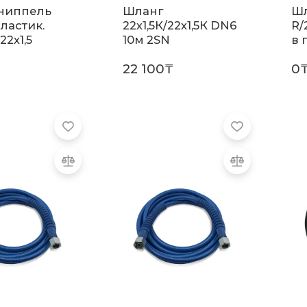
ниппель
Шланг
Шл
ластик.
22х1,5К/22х1,5К DN6
R/
22х1,5
10м 2SN
в 
22 100₸
0