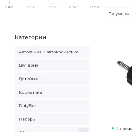
2 тыс.
7 тыс.
12 тыс.
17 тыс.
22 тыс.
Категории
Автохимия и автокосметика
Для дома
Детейлинг
Косметика
DutyBox
Наборы
В нали