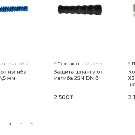
аз
Арт. SH-0418
Под заказ
Арт. SH-0120
П
 от изгиба
Защита шланга от
Ко
4,5 мм
изгиба 2SN DN 8
Х3
шл
ZX
2 500₸
2 
4
>
>|