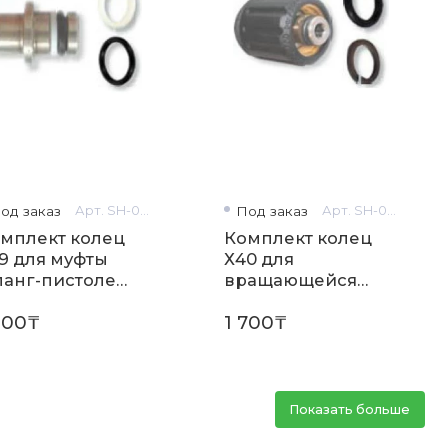
од заказ
Арт. SH-0302
Под заказ
Арт. SH-0303
мплект колец
Комплект колец
9 для муфты
Х40 для
анг-пистоле
вращающейся
.0659
муфты ZX.0660
100₸
1 700₸
Комплект 20шт (10
белых+10 черных)
Показать больше