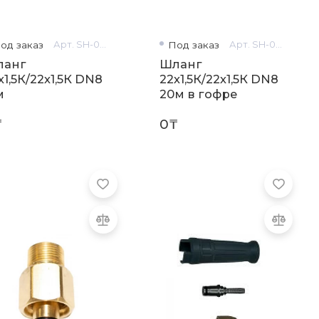
од заказ
Арт. SH-0147
Под заказ
Арт. SH-0263
ланг
Шланг
х1,5К/22х1,5К DN8
22х1,5К/22х1,5К DN8
м
20м в гофре
₸
0₸