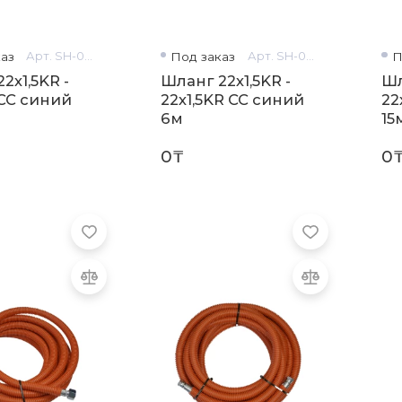
аз
Арт. SH-0471
Под заказ
Арт. SH-0469
П
2х1,5KR -
Шланг 22х1,5KR -
Ш
 CC синий
22х1,5KR CC синий
22
6м
15
0₸
0