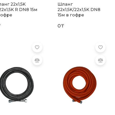
анг 22х1,5K
Шланг
22х1,5K R DN8 15м
22х1,5K/22х1,5K DN8
гофре
15м в гофре
₸
0₸