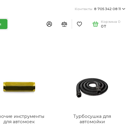
Контакты
8 705 342 08 11
Корзина
0
и
0₸
очие инструменты
Турбосушка для
для автомоек
автомойки