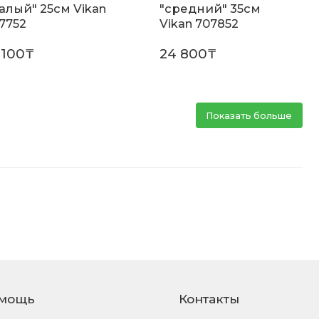
алый" 25см Vikan
"средний" 35см
7752
Vikan 707852
 100₸
24 800₸
Показать больше
мощь
Контакты