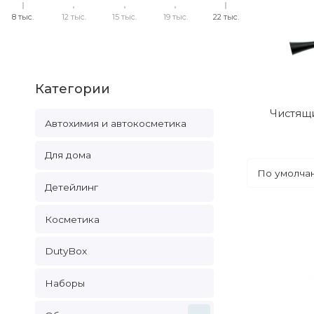
8 тыс.
12 тыс.
15 тыс.
19 тыс.
22 тыс.
Категории
Чистящ
Автохимия и автокосметика
Для дома
Детейлинг
Косметика
DutyBox
Наборы