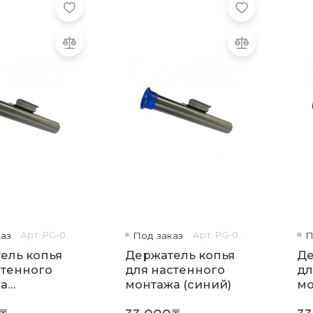
аз
Арт. PG-0339
Под заказ
Арт. PG-0338
П
ель копья
Держатель копья
Де
стенного
для настенного
дл
а
монтажа (синий)
мо
ый)