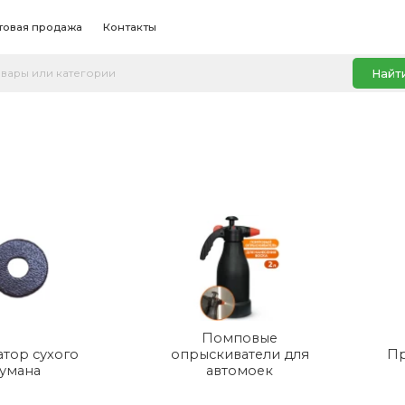
товая продажа
Контакты
Найт
Помповые
атор сухого
опрыскиватели для
Пр
тумана
автомоек