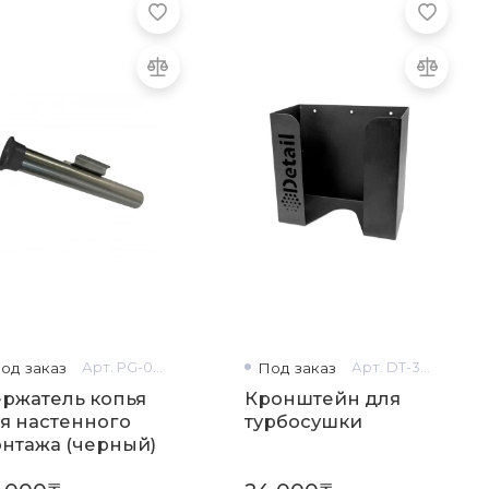
од заказ
Арт. PG-0340
Под заказ
Арт. DT-3034
ржатель копья
Кронштейн для
я настенного
турбосушки
нтажа (черный)