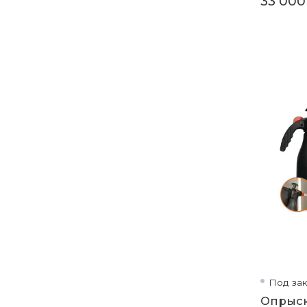
33 000
Под зак
Опрыск