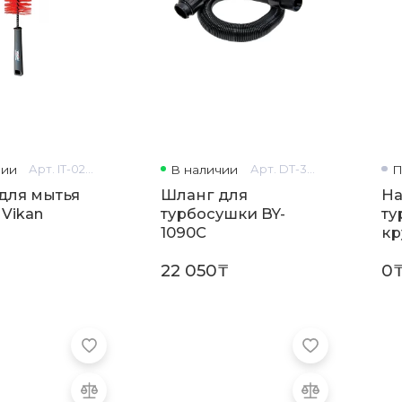
чии
Арт. IT-0227
В наличии
Арт. DT-3028
П
для мытья
Шланг для
На
Vikan
турбосушки BY-
ту
1090C
кр
22 050₸
0