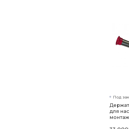
Под зак
Держат
для на
монтаж
(красн