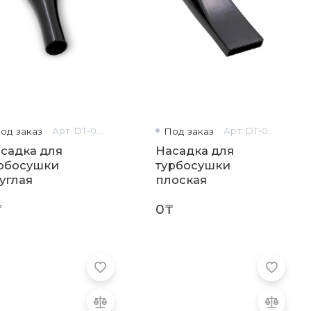
од заказ
Арт. DT-0601
Под заказ
Арт. DT-0600
садка для
Насадка для
рбосушки
турбосушки
углая
плоская
₸
0₸