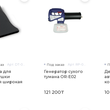
аз
Арт. DT-0602
Под заказ
Арт. RP-0199
П
а для
Генератор сухого
Де
ушки
тумана OR-E02
ав
я широкая
ко
на
121 200₸
10