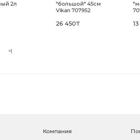
ый 2л
"большой" 45см
"м
Vikan 707952
70
₸
26 450₸
13
>|
Компания
По