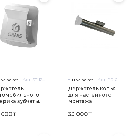
од заказ
Арт. ST-1287
Под заказ
Арт. PG-0261
ржатель
Держатель копья
томобильного
для настенного
врика зубчатый,
монтажа
стенный
 600₸
33 000₸