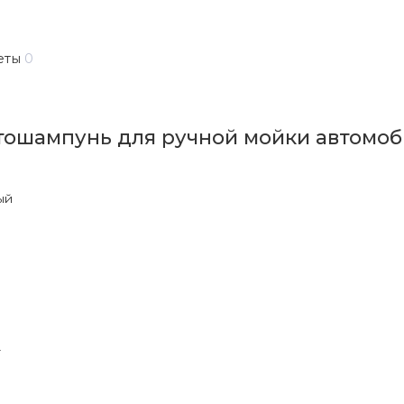
еты
0
тошампунь для ручной мойки автомоби
ый
т