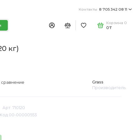
Контакты
8 705 342 08 11
Корзина
0
и
0₸
0 кг)
Grass
 сравнение
Производитель
Арт. 710120
Код 00-00000553