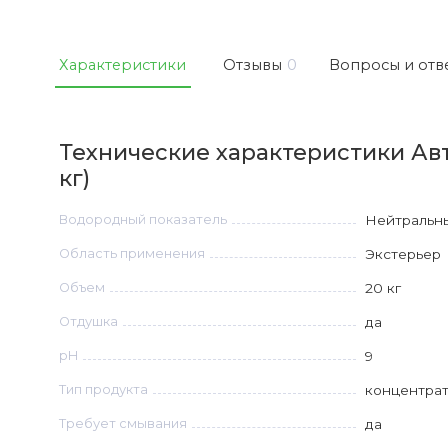
Характеристики
Отзывы
0
Вопросы и отв
Технические характеристики Ав
кг)
Водородный показатель
Нейтральн
Область применения
Экстерьер
Объем
20 кг
Отдушка
да
рН
9
Тип продукта
концентра
Требует смывания
да