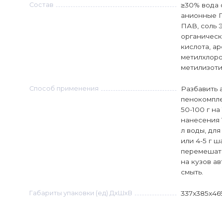
Состав
≥30% вода 
анионные П
ПАВ, соль 
органическ
кислота, а
метилхлоро
метилизоти
Способ применения
Разбавить 
пенокомплек
50-100 г на
нанесения 
л воды, для
или 4-5 г ш
перемешать
на кузов ав
смыть.
Габариты упаковки (ед) ДхШхВ
337x385x46