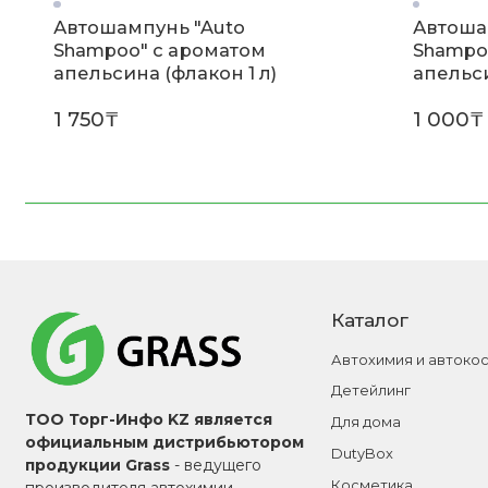
Автошампунь "Auto
Автоша
Shampoo" с ароматом
Shampo
апельсина (флакон 1 л)
апельси
1 750₸
1 000₸
Каталог
Автохимия и автоко
Детейлинг
ТОО Торг-Инфо KZ является
Для дома
официальным дистрибьютором
DutyBox
продукции Grass
- ведущего
Косметика
производителя автохимии,