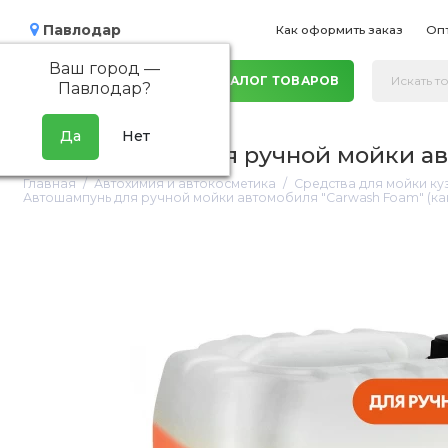
Павлодар
Как оформить заказ
Оп
Ваш город —
КАТАЛОГ ТОВАРОВ
Павлодар
?
Автошампунь для ручной мойки авт
Главная
Автохимия и автокосметика
Средства для мойки к
Автошампунь для ручной мойки автомобиля "Carwash Foam" (кан