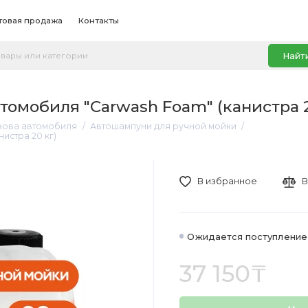
товая продажа
Контакты
Найт
омобиля "Carwash Foam" (канистра 2
узова автомобиля
Автошампуни для ручной мойки
истра 20 кг)
В избранное
В
Ожидается поступление
37 150₸