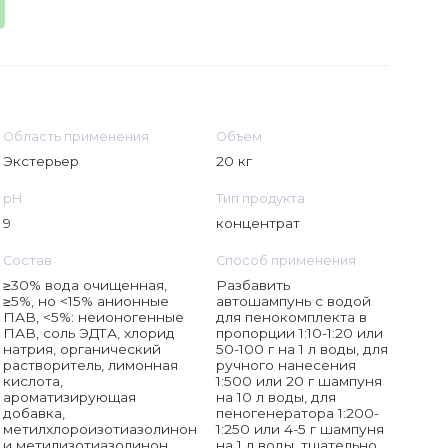
Область применения
Объем
Экстерьер
20 кг
рН
Тип продукта
9
концентрат
Состав
Способ применения
≥30% вода очищенная,
Разбавить
≥5%, но <15% анионные
автошампунь с водой
ПАВ, <5%: неионогенные
для пенокомплекта в
ПАВ, соль ЭДТА, хлорид
пропорции 1:10-1:20 или
натрия, органический
50-100 г на 1 л воды, для
растворитель, лимонная
ручного нанесения
кислота,
1:500 или 20 г шампуня
ароматизирующая
на 10 л воды, для
добавка,
пеногенератора 1:200-
метилхлороизотиазолинон
1:250 или 4-5 г шампуня
и метилизотиазолинон,
на 1 л воды, тщательно