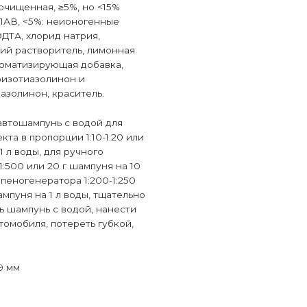
очищенная, ≥5%, но <15%
АВ, <5%: неионогенные
ЭДТА, хлорид натрия,
ий растворитель, лимонная
роматизирующая добавка,
изотиазолинон и
азолинон, краситель.
автошампунь с водой для
та в пропорции 1:10-1:20 или
 1 л воды, для ручного
1:500 или 20 г шампуня на 10
 пеногенератора 1:200-1:250
ампуня на 1 л воды, тщательно
 шампунь с водой, нанести
томобиля, потереть губкой,
9 мм