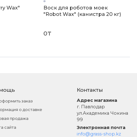
ry Wax"
Воск для роботов моек
"Robot Wax" (канистра 20 кг)
0₸
мощь
Контакты
Адрес магазина
 оформить заказ
г. Павлодар
ормация о доставке
ул.Академика Чокина
овая продажа
99
Электронная почта
та сайта
info@grass-shop.kz