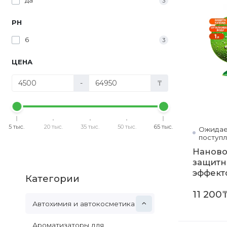
да
3
РН
6
3
ЦЕНА
-
₸
5 тыс.
20 тыс.
35 тыс.
50 тыс.
65 тыс.
Ожидае
поступ
Наново
защит
эффект
Категории
Wax" (к
11 200
Автохимия и автокосметика
Ароматизаторы для