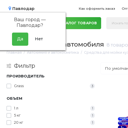
Павлодар
Как оформить заказ
Оп
Ваш город —
КАТАЛОГ ТОВАРОВ
Павлодар
?
Воск для сушки автомобиля
8 товар
Главная
Автохимия и автокосметика
Средства для мойки к
Фильтр
ПРОИЗВОДИТЕЛЬ
Grass
3
ОБЪЕМ
1 л
1
5 кг
1
20 кг
1