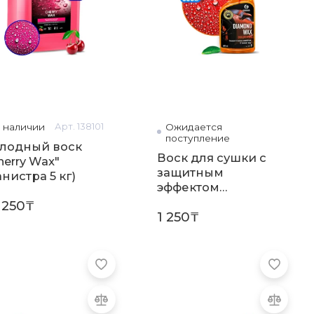
 наличии
Арт. 138101
Ожидается
Арт. 11
поступление
лодный воск
Воск для сушки с
herry Wax"
защитным
анистра 5 кг)
эффектом
"Diamond Wax"
 250₸
1 250₸
(флакон 600мл)