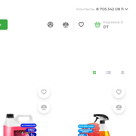
Контакты
8 705 342 08 11
Корзина
0
и
0₸