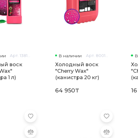
чии
Арт. 138100
В наличии
Арт. 800121
В
ый воск
Холодный воск
Хо
 Wax"
"Cherry Wax"
"C
ра 1 л)
(канистра 20 кг)
(к
64 950₸
16