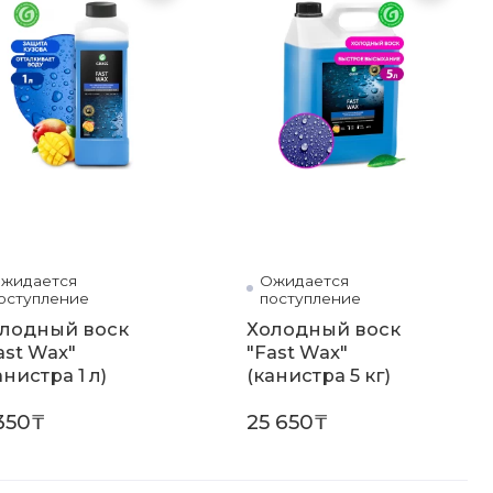
жидается
Арт. 110100
Ожидается
Арт. 110
оступление
поступление
лодный воск
Холодный воск
ast Wax"
"Fast Wax"
анистра 1 л)
(канистра 5 кг)
350₸
25 650₸