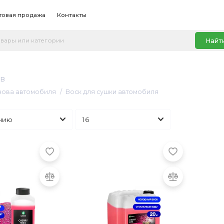
товая продажа
Контакты
Найт
ов
узова автомобиля
Воск для сушки автомобиля