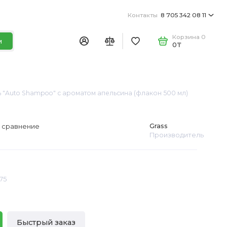
Контакты
8 705 342 08 11
Корзина
0
и
0₸
 "Auto Shampoo" с ароматом апельсина (флакон 500 мл)
Grass
 сравнение
Производитель
75
Быстрый заказ