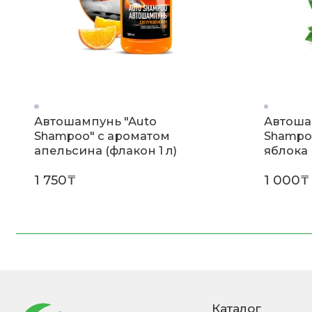
Автошампунь "Auto
Автоша
Shampoo" с ароматом
Shampo
апельсина (флакон 1 л)
яблока 
1 750₸
1 000₸
Каталог