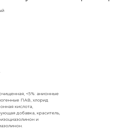
ый
т
очищенная, <5%: анионные
ногенные ПАВ, хлорид
монная кислота,
ующая добавка, краситель,
оизоциазолинон и
азолинон.