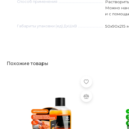
Способ применения
Растворить
Можно нано
и с помощь
Габариты упаковки (ед) ДхШхВ
50x90x215 
Похожие товары