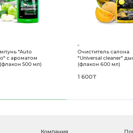
мпунь "Auto
Очиститель салона
o" с ароматом
"Universal сleaner" д
(флакон 500 мл)
(флакон 600 мл)
1 600₸
Компания
По