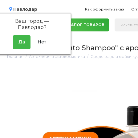
Павлодар
Как оформить заказ
Оп
Ваш город —
КАТАЛОГ ТОВАРОВ
Павлодар
?
Автошампунь "Auto Shampoo" с аро
Главная
Автохимия и автокосметика
Средства для мойки к