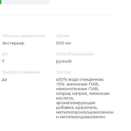
Область применения
Объем
Экстерьер
500 мл
рН
Способ нанесения
7
ручной
Требует смывания
Состав
да
≥30% вода очищенная,
<5%: анионные ПАВ,
неионогенные ПАВ,
хлорид натрия, лимонная
кислота,
ароматизирующая
добавка, краситель,
метилхлороизоциазолинон
и метилизоциазолинон.