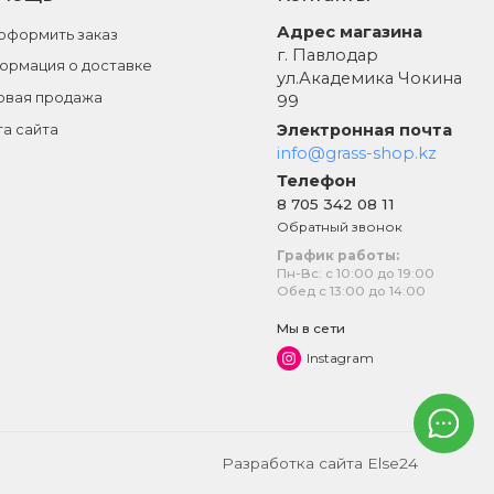
Адрес магазина
 оформить заказ
г. Павлодар
ормация о доставке
ул.Академика Чокина
овая продажа
99
Электронная почта
та сайта
info@grass-shop.kz
Телефон
8 705 342 08 11
Обратный звонок
График работы:
Пн-Вс: с 10:00 до 19:00
Обед с 13:00 до 14:00
Мы в сети
Instagram
Разработка сайта
Else24