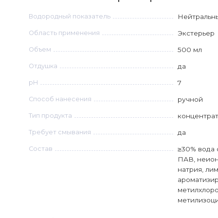
Водородный показатель
Нейтральн
Область применения
Экстерьер
Объем
500 мл
Отдушка
да
рН
7
Способ нанесения
ручной
Тип продукта
концентра
Требует смывания
да
Состав
≥30% вода 
ПАВ, неио
натрия, ли
ароматизир
метилхлор
метилизоци