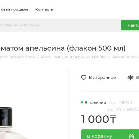
товая продажа
Контакты
Найт
матом апельсина (флакон 500 мл)
узова автомобиля
Автошампуни для ручной мойки
Автошампунь
В избранное
В
В наличии
Арт. 111105-1
Код 00-000004
1 000₸
В корзину