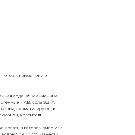
, готов к применению
нная вода; <5%: анионные
огенные ПАВ, соль ЭДТА,
натрия, ароматизирующая
лимонен, краситель.
ользовать в готовом виде или
 водой 50-100 г/л. Нанести