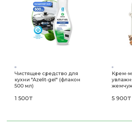
Чистящее средство для
Крем-м
кухни "Azelit-gel" (флакон
увлажн
500 мл)
жемчужн
1 500₸
5 900₸