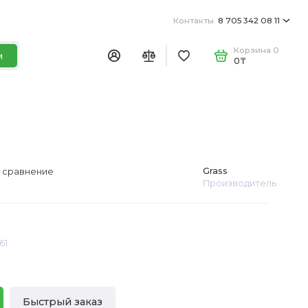
Контакты
8 705 342 08 11
Корзина
0
и
0₸
Grass
 сравнение
Производитель
61
Быстрый заказ