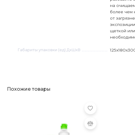
на очищаем
более чем 
от загрязн
экспозиции
щеткой или
необходимо
Габариты упаковки (ед) ДхШхВ
125x180x30
Похожие товары