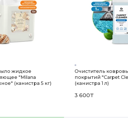
ыло жидкое
Очиститель ковров
яющее "Milana
покрытий "Carpet Cle
ое" (канистра 5 кг)
(канистра 1 л)
3 600₸