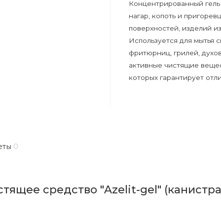
Концентрированный гель 
нагар, копоть и пригоре
поверхностей, изделий и
Используется для мытья с
фритюрниц, грилей, духо
активные чистящие веще
которых гарантирует отли
еты
0
ящее средство "Azelit-gel" (канистра 