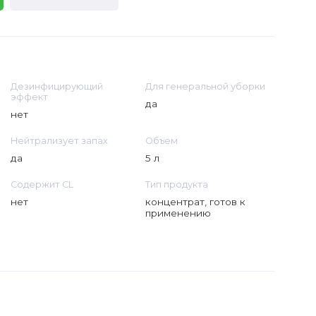
Дезинфицирующий
Для генеральной уборки
эффект
да
нет
Нейтрализует запах
Объем
да
5 л
Содержит CL
Тип продукта
нет
концентрат, готов к
применению