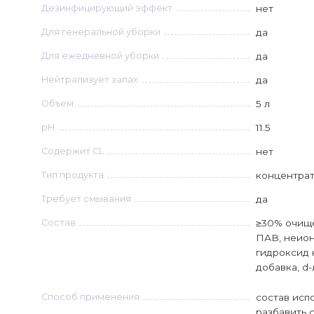
Дезинфицирующий эффект
нет
Для генеральной уборки
да
Для ежедневной уборки
да
Нейтрализует запах
да
Объем
5 л
рН
11.5
Содержит CL
нет
Тип продукта
концентрат
Требует смывания
да
Состав
≥30% очище
ПАВ, неион
гидроксид 
добавка, d-
Способ применения
cостав исп
разбавить с