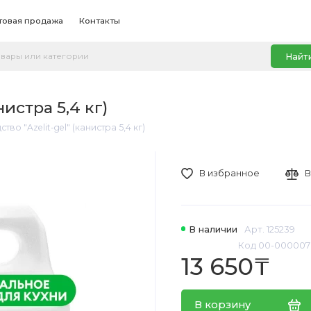
товая продажа
Контакты
Найт
истра 5,4 кг)
во "Azelit-gel" (канистра 5,4 кг)
В избранное
В
В наличии
Арт. 125239
Код 00-000007
13 650₸
В корзину