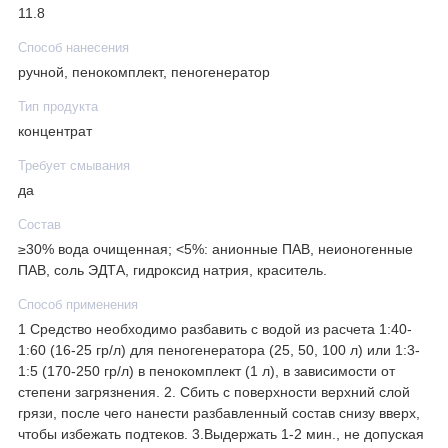
11.8
Способ нанесения
ручной, пенокомплект, пеногенератор
Тип продукта
концентрат
Требует смывания
да
Состав
≥30% вода очищенная; <5%: анионные ПАВ, неионогенные
ПАВ, соль ЭДТА, гидроксид натрия, краситель.
Способ применения
1 Средство необходимо разбавить с водой из расчета 1:40-
1:60 (16-25 гр/л) для пеногенератора (25, 50, 100 л) или 1:3-
1:5 (170-250 гр/л) в пенокомплект (1 л), в зависимости от
степени загрязнения. 2. Сбить с поверхности верхний слой
грязи, после чего нанести разбавленный состав снизу вверх,
чтобы избежать подтеков. 3.Выдержать 1-2 мин., не допуская