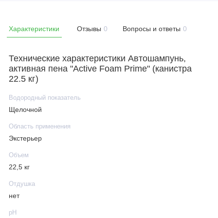
Характеристики
Отзывы
0
Вопросы и ответы
0
Технические характеристики Автошампунь,
активная пена "Active Foam Prime" (канистра
22.5 кг)
Водородный показатель
Щелочной
Область применения
Экстерьер
Объем
22,5 кг
Отдушка
нет
рН