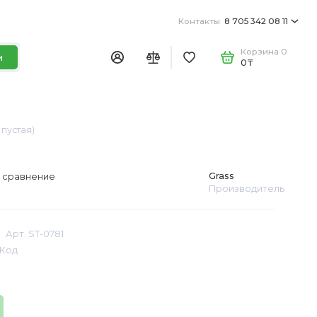
Контакты
8 705 342 08 11
Корзина
0
и
0₸
 пустая)
Grass
 сравнение
Производитель
Арт. ST-0781
Код