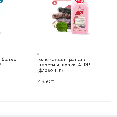
я белых
Гель-концентрат для
"
шерсти и шелка "ALPI"
(флакон 1л)
2 850₸