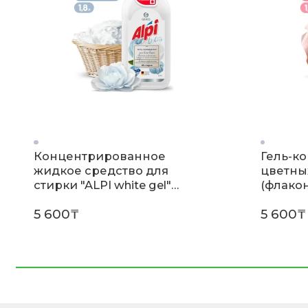
Концентрированное
Гель-к
жидкое средство для
цветны
стирки "ALPI white gel"
(флакон
(флакон 1,8л)
5 600₸
5 600₸