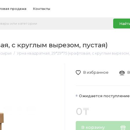
товая продажа
Контакты
Найт
ая, с круглым вырезом, пустая)
рсырья
Урна квадратная, 29*29*75 (крафтовая, с круглым вырезом,
В избранное
В
Ожидается поступление
0₸
В корзину