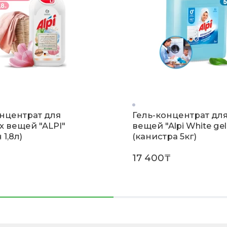
онцентрат для
Гель-концентрат дл
х вещей "ALPI"
вещей "Alpi White gel
 1,8л)
(канистра 5кг)
17 400₸