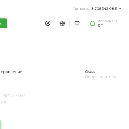
Контакты
8 705 342 08 11
Корзина
0
и
0₸
Grass
 сравнение
Производитель
Арт. ST-1537
Код