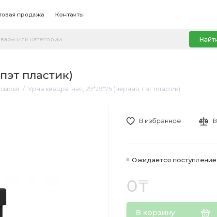
товая продажа
Контакты
Найт
 пэт пластик)
рсырья
Урна квадратная, 29*29*75 (черная, пэт пластик)
В избранное
В
Ожидается поступление
0₸
В корзину