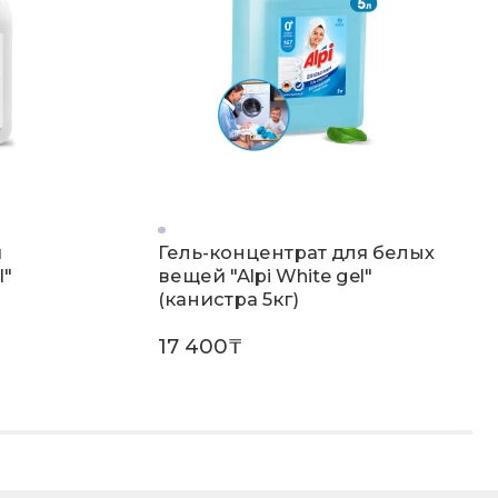
я
Гель-концентрат для белых
I"
вещей "Alpi White gel"
(канистра 5кг)
17 400₸