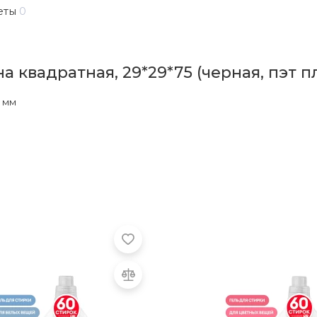
еты
0
 квадратная, 29*29*75 (черная, пэт п
 мм