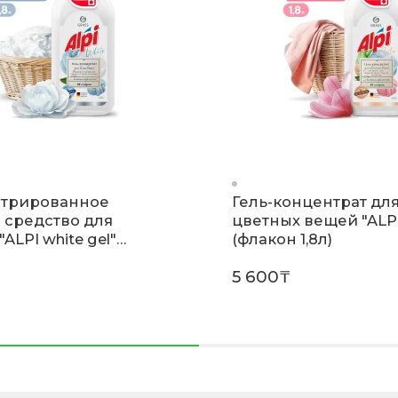
трированное
Гель-концентрат дл
 средство для
цветных вещей "ALP
"ALPI white gel"
(флакон 1,8л)
 1,8л)
5 600₸