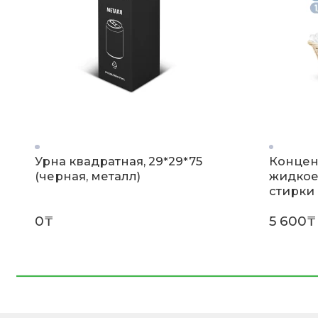
Урна квадратная, 29*29*75
Концен
(черная, металл)
жидкое
стирки 
(флакон
0₸
5 600₸