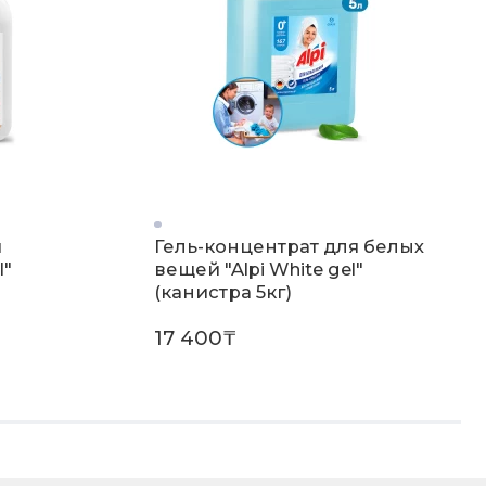
я
Гель-концентрат для белых
I"
вещей "Alpi White gel"
(канистра 5кг)
17 400₸