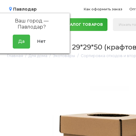
Павлодар
Как оформить заказ
Оп
Ваш город —
КАТАЛОГ ТОВАРОВ
Павлодар
?
Урна квадратная, 29*29*50 (крафтов
Главная
Для дома
Экотовары
Сортировка отходов и вто