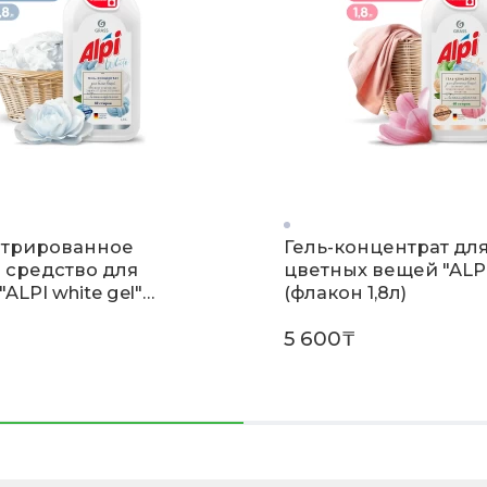
трированное
Гель-концентрат дл
 средство для
цветных вещей "ALP
"ALPI white gel"
(флакон 1,8л)
 1,8л)
5 600₸