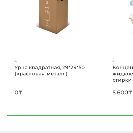
Урна квадратная, 29*29*50
Концен
(крафтовая, металл)
жидкое
стирки 
(флакон
0₸
5 600₸