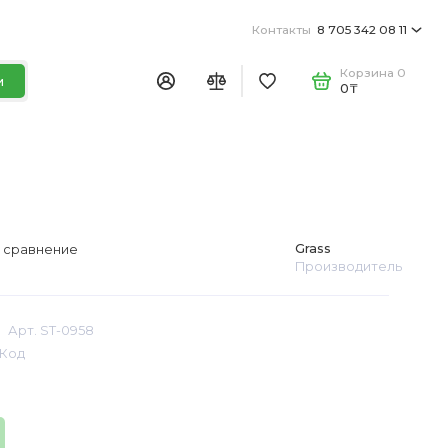
Контакты
8 705 342 08 11
Корзина
0
и
0₸
Grass
 сравнение
Производитель
Арт. ST-0958
Код