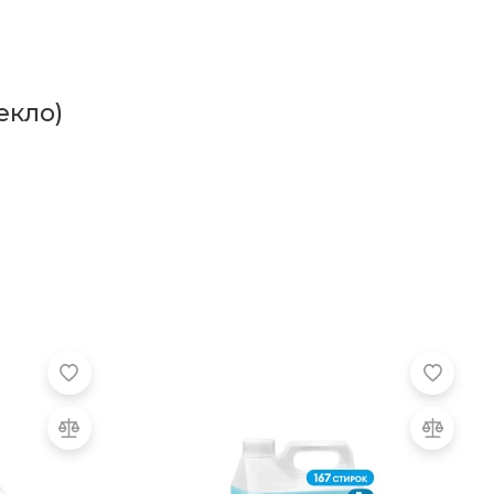
екло)