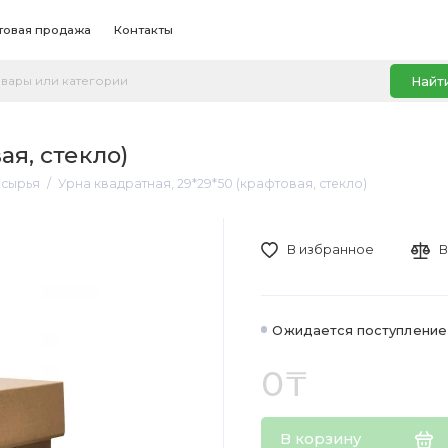
товая продажа
Контакты
Найт
ая, стекло)
рсырья
Урна квадратная, 29*29*50 (крафтовая, стекло)
В избранное
В
Ожидается поступление
0₸
В корзину