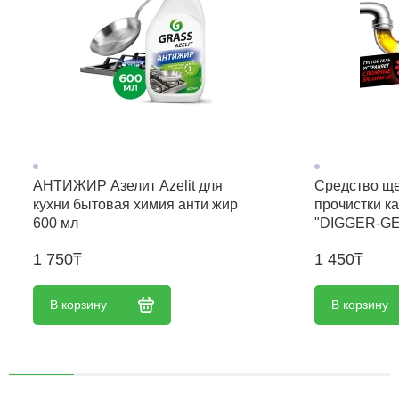
АНТИЖИР Азелит Azelit для
Средство ще
кухни бытовая химия анти жир
прочистки к
600 мл
"DIGGER-GEL
1 750₸
1 450₸
В корзину
В корзину