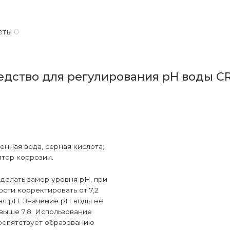
еты
0
едство для регулирования pH воды C
енная вода, серная кислота;
итор коррозии.
 делать замер уровня pH, при
сти корректировать от 7,2
вня pH. Значение pH воды не
выше 7,8. Использование
репятствует образованию