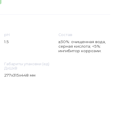
рН
Состав
1.5
≥30%: очищенная вода,
серная кислота; <5%:
ингибитор коррозии.
Габариты упаковки (ед)
ДхШхВ
277x315x448 мм