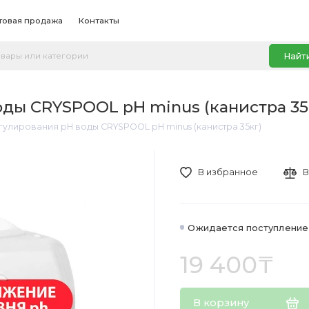
товая продажа
Контакты
Найт
оды CRYSPOOL pH minus (канистра 35
гулирования pH воды CRYSPOOL pH minus (канистра 35кг)
В избранное
В
Ожидается поступление
19 400₸
В корзину