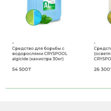
Средство для борьбы с
Средст
водорослями CRYSPOOL
(освет
algicide (канистра 30кг)
CRYSPO
(канист
54 500₸
26 300