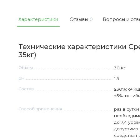
Характеристики
Отзывы
0
Вопросы и отв
Технические характеристики Ср
35кг)
Объем
30 кг
рН
1.5
Состав
≥30%: очищ
<5%: ингиб
Способ применения
раз в сутки
необходимо
до 7,4 уро
допустимо 
средства п