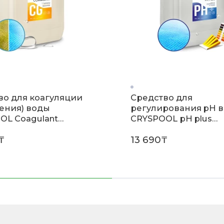
во для коагуляции
Средство для
ления) воды
регулирования pH 
OL Coagulant
CRYSPOOL рН plus
ра 35кг)
(канистра 35кг)
₸
13 690₸