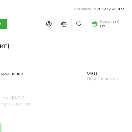
Контакты
8 705 342 08 11
Корзина
0
и
0₸
кг)
Grass
 сравнение
Производитель
Арт. 150010
Код УТ-00010801