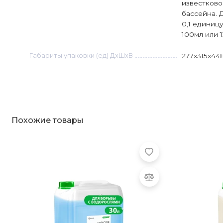
известково
бассейна. 
0,1 единиц
100мл или 1
Габариты упаковки (ед) ДхШхВ
277x315x44
Похожие товары