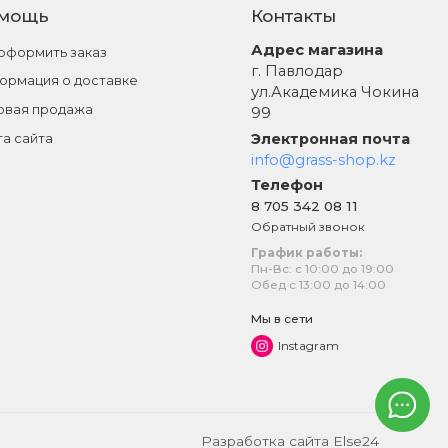
мощь
Контакты
Адрес магазина
 оформить заказ
г. Павлодар
ормация о доставке
ул.Академика Чокина
овая продажа
99
Электронная почта
та сайта
info@grass-shop.kz
Телефон
8 705 342 08 11
Обратный звонок
График работы:
Пн-Вс: с 10:00 до 19:00
Обед с 13:00 до 14:00
Мы в сети
Instagram
Разработка сайта
Else24