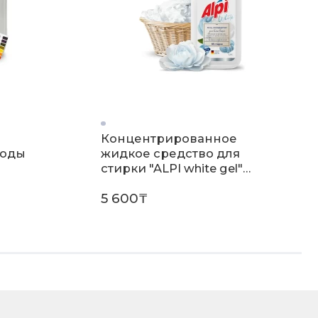
Концентрированное
воды
жидкое средство для
стирки "ALPI white gel"
(флакон 1,8л)
5 600₸