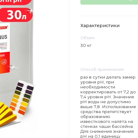
Характеристики
Объем
30 кг
Способ применения
раз в сутки делать замер
уровня pH, при
необходимости
корректировать от 7,2 до
7,4 уровня pH. Значение
pH воды не допустимо
выше 7,8. Использование
средства препятствует
образованию
известкового налёта на
стенках чаши бассейна.
Для снижения значения
рН на 0,1 единицу