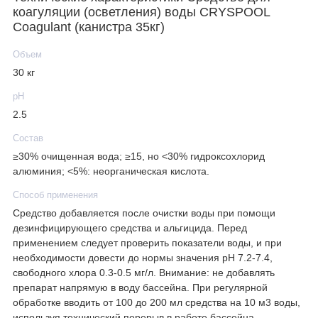
коагуляции (осветления) воды CRYSPOOL
Coagulant (канистра 35кг)
Объем
30 кг
рН
2.5
Состав
≥30% очищенная вода; ≥15, но <30% гидроксохлорид
алюминия; <5%: неорганическая кислота.
Способ применения
Средство добавляется после очистки воды при помощи
дезинфицирующего средства и альгицида. Перед
применением следует проверить показатели воды, и при
необходимости довести до нормы значения рН 7.2-7.4,
свободного хлора 0.3-0.5 мг/л. Внимание: не добавлять
препарат напрямую в воду бассейна. При регулярной
обработке вводить от 100 до 200 мл средства на 10 м3 воды,
используя технический перерыв в работе бассейна.