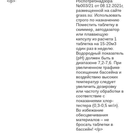
</p>
Роспотребнадзора
№003/21 от 08.12.2021г,
размещенной на сайте
grass.su. Использовать
строго по назначению
Поместить таблетку в
скиммер, автодазатор
или плавающую
капсулу из расчета 1
таблетка на 15-20м3
один раз в неделю.
Водородный показатель
(pH) должен быть в
диапазоне 7,2-7,6. При
увеличенном трафике
посещении бассейна и
воздействию высоких
температур следует
увеличить дозировку
или частоту обработки в
соответствие с
показаниями хлор-
тестера (0,3-0,5 мг/л).
Во избежание
обесцвечивания
материалов – не
бросать таблетки в
бассейн! </p>