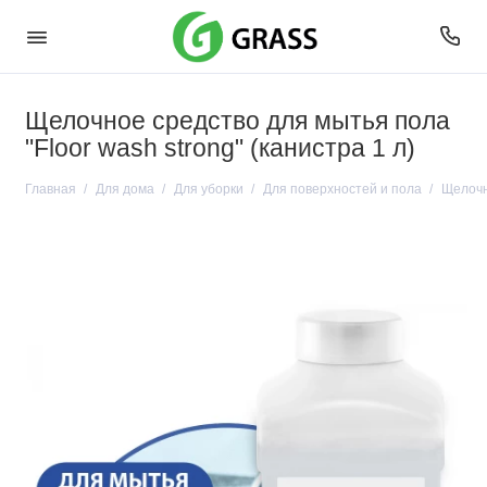
Щелочное средство для мытья пола
"Floor wash strong" (канистра 1 л)
Главная
Для дома
Для уборки
Для поверхностей и пола
Щелочно