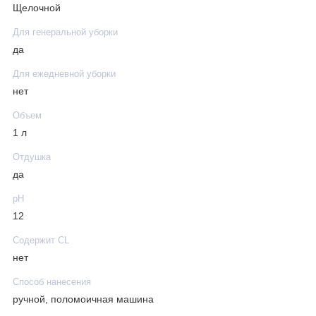
Щелочной
Для генеральной уборки
да
Для ежедневной уборки
нет
Объем
1 л
Отдушка
да
рН
12
Содержит CL
нет
Способ нанесения
ручной, поломоичная машина