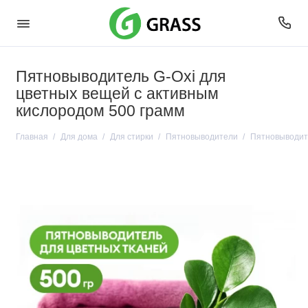
Пятновыводитель G-Oxi для
цветных вещей с активным
кислородом 500 грамм
Главная
Для дома
Для стирки
Пятновыводители
Пятновыводите