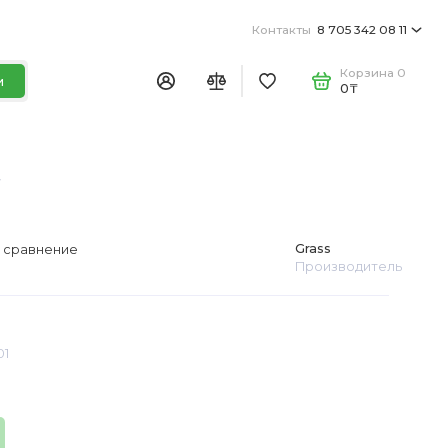
Контакты
8 705 342 08 11
Корзина
0
и
0₸
7
Grass
 сравнение
Производитель
01