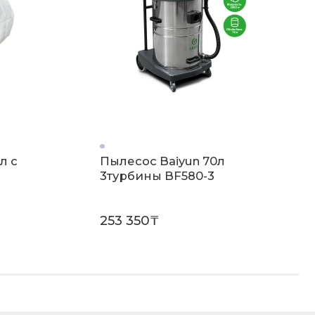
л c
Пылесос Baiyun 70л
3турбины BF580-3
253 350₸