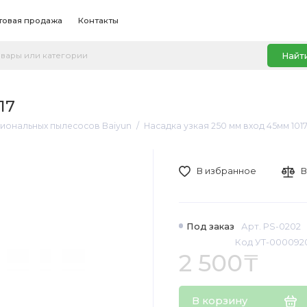
товая продажа
Контакты
Найт
17
иональных пылесосов Baiyun
Насадка узкая 250 мм вход 45мм 101
В избранное
В
Под заказ
Арт. PS-0202
Код УТ-000092
2 500₸
В корзину