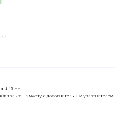
ШхВ
од d 45 мм
-80л только на муфту с дополнительным уплотнителем