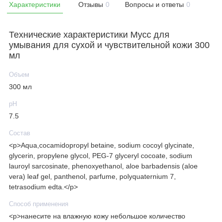
Характеристики
Отзывы
0
Вопросы и ответы
0
Технические характеристики Мусс для
умывания для сухой и чувствительной кожи 300
мл
Объем
300 мл
рН
7.5
Состав
<p>Aqua,cocamidopropyl betaine, sodium cocoyl glycinate,
glycerin, propylene glycol, PEG-7 glyceryl cocoate, sodium
lauroyl sarcosinate, phenoxyethanol, aloe barbadensis (aloe
vera) leaf gel, panthenol, parfume, polyquaternium 7,
tetrasodium edta.</p>
Способ применения
<p>нанесите на влажную кожу небольшое количество