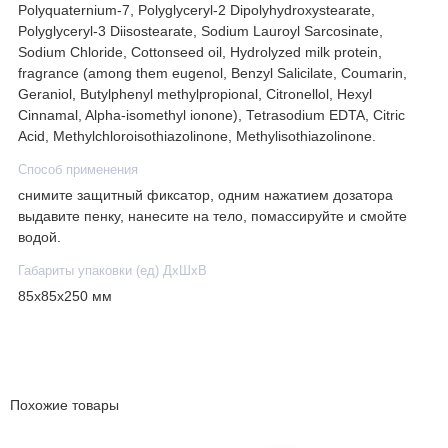
Polyquaternium-7, Polyglyceryl-2 Dipolyhydroxystearate,
Polyglyceryl-3 Diisostearate, Sodium Lauroyl Sarcosinate,
Sodium Chloride, Cottonseed oil, Hydrolyzed milk protein,
fragrance (among them eugenol, Benzyl Salicilate, Coumarin,
Geraniol, Butylphenyl methylpropional, Citronellol, Hexyl
Cinnamal, Alpha-isomethyl ionone), Tetrasodium EDTA, Citric
Acid, Methylchloroisothiazolinone, Methylisothiazolinone.
Способ применения
снимите защитный фиксатор, одним нажатием дозатора
выдавите пенку, нанесите на тело, помассируйте и смойте
водой.
Габариты упаковки (ед) ДхШхВ
85x85x250 мм
Похожие товары