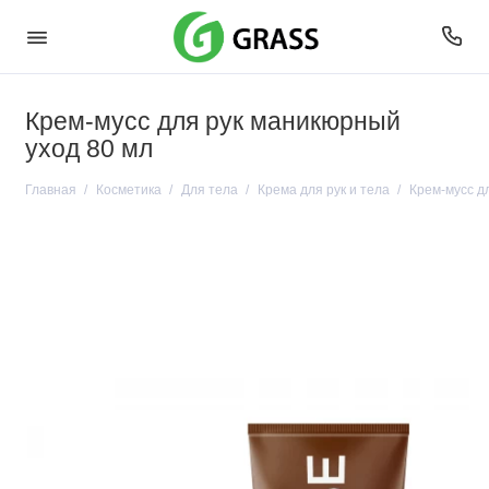
Крем-мусс для рук маникюрный
уход 80 мл
Главная
Косметика
Для тела
Крема для рук и тела
Крем-мусс д