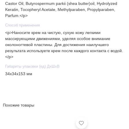
Castor Oil, Butyrospermum parkii (shea butter)oil, Hydrolyzed
Keratin, Tocopheryl Acetate, Methylparaben, Propylparaben,
Parfum.</p>
Способ применения
<p>Наносите крем на чистую, сухую кожу легкими
массирующими движениями, уделяя особое внимание
околоногтевой пластины. Для достижения наилучшего
результата используете крем после каждого контакта с водой.
</p>
Габариты упаковки (ед) ДхШхВ
34x34x153 мм
Похожие товары