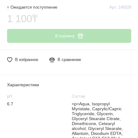
Ожидается поступление
Арт. 145029
1 100₸
В корзину
В избранное
В сравнение
Характеристики
рН
Состав
6.7
<p>Aqua, Isopropyl
Myristate, Caprylic/Capric
Triglyceride, Glycerin,
Glyceryl Stearate Citrate,
Dimethicone, Cetearyl
alcohol, Glyceryl Stearate,
Allantoin, Disodium EDTA,