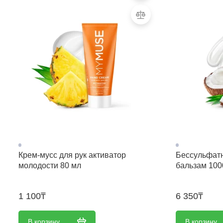
Крем-мусс для рук активатор
Беcсульфат
молодости 80 мл
бальзам 100
1 100₸
6 350₸
В корзину
В корзину