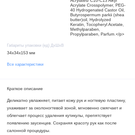
Acrylates/ C10-C13 Alkyl
Acrylate Crosspolymer, PEG-
40 Hydrogenated Castor Oil,
Butyrospermum parkii (shea
butter)oil, Hydrolyzed
Keratin, Tocopheryl Acetate,
Methylparaben,
Propylparaben, Parfum.</p>
Габариты упаковки (ед) ДхШхВ
34x34x153 мм
Все характеристики
Краткое описание
Деликатно увлажняет, питает кожу рук и ногтевую пластину,
ухаживает за околоногтевой зоной, мгновенно смягчает и
облегчает процесс удаления кутикулы, препятствует
появлению заусенцев. Сохраняя красоту рук как после
салонной процедуры.