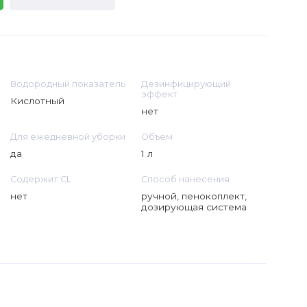
Водородный показатель
Дезинфицирующий
эффект
Кислотный
нет
Для ежедневной уборки
Объем
да
1 л
Содержит CL
Способ нанесения
нет
ручной, пенокоплект,
дозирующая система