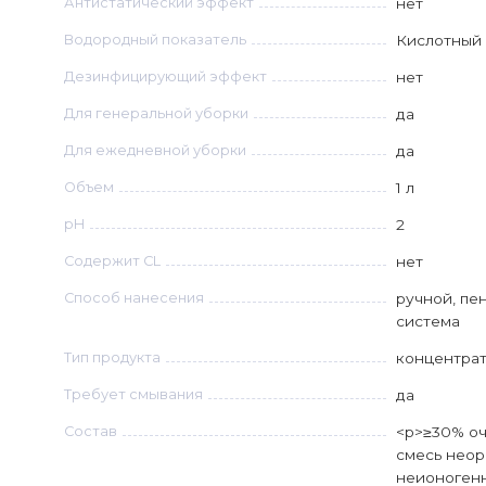
Антистатический эффект
нет
Водородный показатель
Кислотный
Дезинфицирующий эффект
нет
Для генеральной уборки
да
Для ежедневной уборки
да
Объем
1 л
рН
2
Содержит CL
нет
Способ нанесения
ручной, пе
система
Тип продукта
концентра
Требует смывания
да
Состав
<p>≥30% оч
смесь неор
неионоген