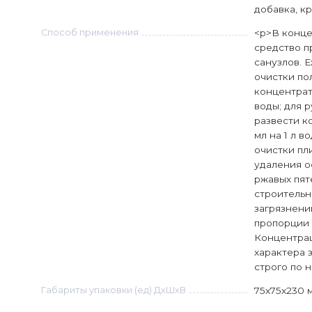
добавка, кр
Способ применения
<p>В конц
средство п
санузлов. 
очистки по
концентрат 
воды; для 
развести к
мл на 1 л в
очистки пли
удаления о
ржавых пят
строительн
загрязнени
пропорции 1
Концентрац
характера 
строго по 
Габариты упаковки (ед) ДхШхВ
75x75x230 