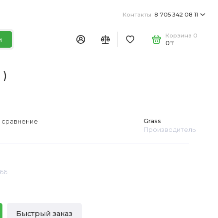
Контакты
8 705 342 08 11
Корзина
0
и
0₸
 )
Grass
 сравнение
Производитель
66
Быстрый заказ