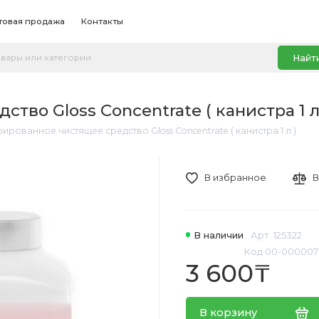
товая продажа
Контакты
Найт
во Gloss Concentrate ( канистра 1 л
ированное чистящее средство Gloss Concentrate ( канистра 1 л )
В избранное
В
В наличии
Арт. 125322
Код 00-000007
3 600₸
В корзину