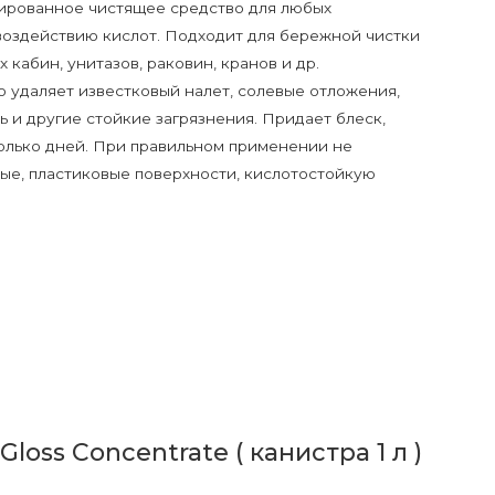
ированное чистящее средство для любых
 воздействию кислот. Подходит для бережной чистки
х кабин, унитазов, раковин, кранов и др.
 удаляет известковый налет, солевые отложения,
 и другие стойкие загрязнения. Придает блеск,
олько дней. При правильном применении не
е, пластиковые поверхности, кислотостойкую
ss Concentrate ( канистра 1 л )