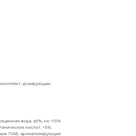
нокоплект, дозирующая
т
ищенная вода; ≥5%, но <15%
ганических кислот; <5%:
ные ПАВ, ароматизирующая