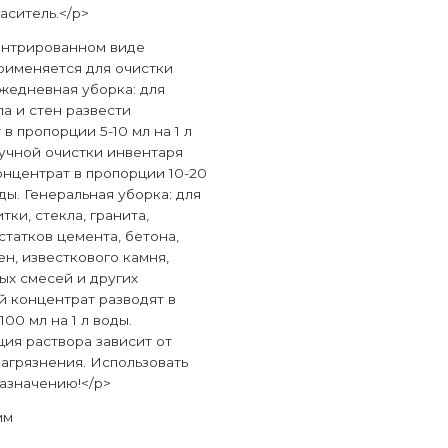
аситель.</p>
ентрированном виде
рименяется для очистки
Ежедневная уборка: для
ла и стен развести
в пропорции 5-10 мл на 1 л
ручной очистки инвентаря
онцентрат в пропорции 10-20
оды. Генеральная уборка: для
тки, стекла, гранита,
статков цемента, бетона,
ен, известкового камня,
ых смесей и других
й концентрат разводят в
00 мл на 1 л воды.
ия раствора зависит от
загрязнения. Использовать
назначению!</p>
мм