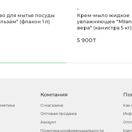
во для мытья посуды
Крем-мыло жидкое
альзам" (флакон 1 л)
увлажняющее "Milan
вера" (канистра 5 кг)
5 900₸
Компания
По
сметика
О магазине
Как
Оптовая продажа
Инф
Аккаунт
Опт
Политика конфиденциальности
Кар