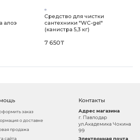
Средство для чистки
a алоэ
сантехники "WC-gel"
(канистра 5,3 кг)
7 650₸
мощь
Контакты
Адрес магазина
 оформить заказ
г. Павлодар
ормация о доставке
ул.Академика Чокина
овая продажа
99
Электронная почта
та сайта