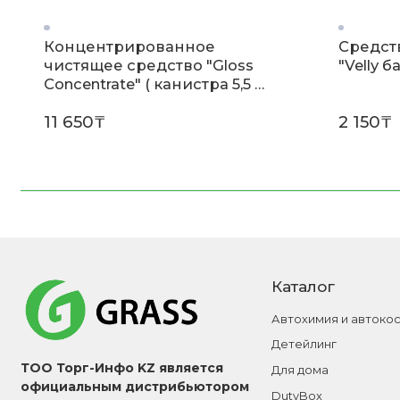
Концентрированное
Средст
чистящее средство "Gloss
"Velly б
Concentrate" ( канистра 5,5 кг
)
11 650₸
2 150₸
Каталог
Автохимия и автоко
Детейлинг
ТОО Торг-Инфо KZ является
Для дома
официальным дистрибьютором
DutyBox