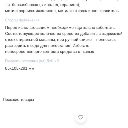
т.ч. бензилбензоат, линалол, гераниол),
метилхлороизотиазолинон, метилизотиазолинон, краситель.
Способ применения
Перед использованием необходимо тщательно взболтать.
Соответствующее количество средства добавить в выдвижной
отсек стиральной машины, при ручной стирке – полностью
растворить в воде для полоскания. Избегать
непосредственного контакта средства с тканью.
Габариты упаковки (ед) ДхШхВ
85x105x291 мм
Похожие товары