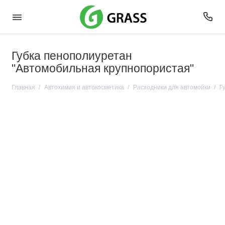
Губка пенополиуретан
"Автомобильная крупнопористая"
Главная
Автохимия и автокосметика
Расходники для автомойки
Г