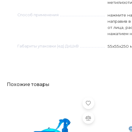
метилизоти
Способ применения
нажмите на
направив в
от лица, р
нажатием н
Габариты упаковки (ед) ДхШхВ
55x55x250 
Похожие товары