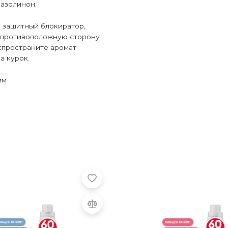
азолинон.
 защитный блокиратор,
 противоположную сторону
аспространите аромат
а курок.
мм