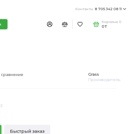
Контакты
8 705 342 08 11
Корзина
0
и
0₸
Grass
 сравнение
Производитель
53
Быстрый заказ