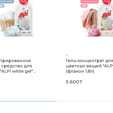
трированное
Гель-концентрат дл
 средство для
цветных вещей "ALP
"ALPI white gel"
(флакон 1,8л)
 1,8л)
5 600₸