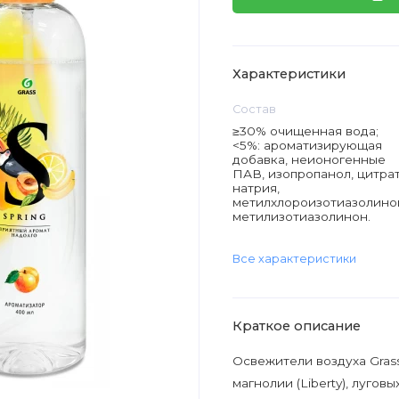
Характеристики
Состав
≥30% очищенная вода;
<5%: ароматизирующая
добавка, неионогенные
ПАВ, изопропанол, цитра
натрия,
метилхлороизотиазолино
метилизотиазолинон.
Все характеристики
Краткое описание
Освежители воздуха Grass
магнолии (Liberty), лугов