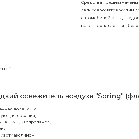
Средства предназначены 
легких ароматов жилым п
автомобилей и т. д. Надо
газов-пропеллентов, без
еты
0
кий освежитель воздуха "Spring" (фл
нная вода; <5%:
ующая добавка,
ые ПАВ, изопропанол,
рия,
изотиазолинон,