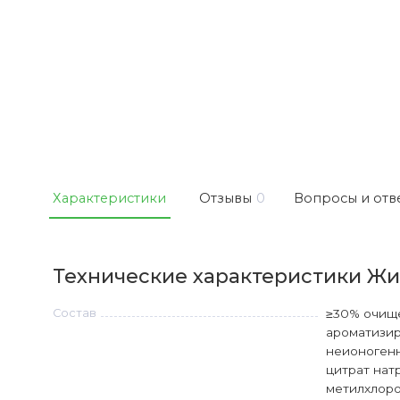
Характеристики
Отзывы
0
Вопросы и отв
Технические характеристики Жид
Состав
≥30% очище
ароматизир
неионогенн
цитрат нат
метилхлоро