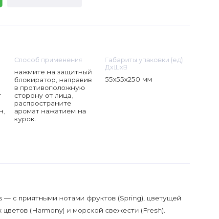
Способ применения
Габариты упаковки (ед)
ДхШхВ
нажмите на защитный
55x55x250 мм
блокиратор, направив
в противоположную
т
сторону от лица,
распространите
н,
аромат нажатием на
курок.
 — с приятными нотами фруктов (Spring), цветущей
ых цветов (Harmony) и морской свежести (Fresh).