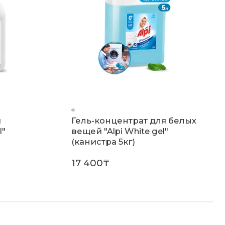
я
Гель-концентрат для белых
I"
вещей "Alpi White gel"
(канистра 5кг)
17 400₸