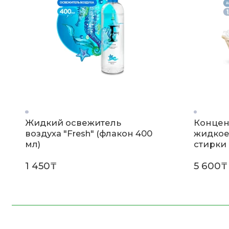
Жидкий освежитель
Концен
воздуха "Fresh" (флакон 400
жидкое
мл)
стирки 
(флакон
1 450₸
5 600₸