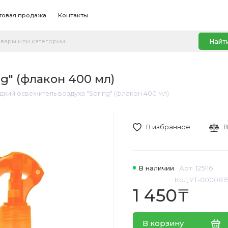
товая продажа
Контакты
Найт
g" (флакон 400 мл)
кий освежитель воздуха "Spring" (флакон 400 мл)
В избранное
В
В наличии
Арт. 125116
Код УТ-000081
1 450₸
В корзину