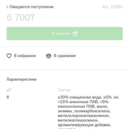
Ожидается поступление
Арт. 125963
6 700₸
В корзину
В избранное
В сравнение
Характеристики
рН
Состав
8
≥30% очищенная вода; ≥5%, но
<15% анионные ПАВ; <5%:
неионогенные ПАВ, мыло,
энзимы, поликарбоксилаты,
метилхлороизотиазолинон,
метилизотиазолинон,
ароматизирующая добавка,