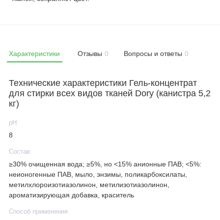
Характеристики
Отзывы
0
Вопросы и ответы
0
Технические характеристики Гель-концентрат
для стирки всех видов тканей Dory (канистра 5,2
кг)
рН
8
Состав
≥30% очищенная вода; ≥5%, но <15% анионные ПАВ; <5%:
неионогенные ПАВ, мыло, энзимы, поликарбоксилаты,
метилхлороизотиазолинон, метилизотиазолинон,
ароматизирующая добавка, краситель
Способ применения