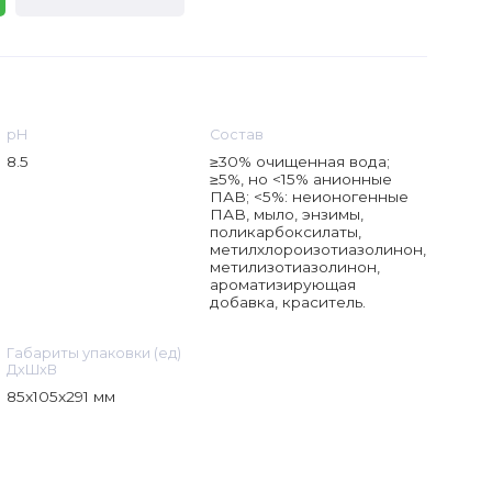
рН
Состав
8.5
≥30% очищенная вода;
≥5%, но <15% анионные
ПАВ; <5%: неионогенные
ПАВ, мыло, энзимы,
поликарбоксилаты,
метилхлороизотиазолинон,
метилизотиазолинон,
ароматизирующая
добавка, краситель.
Габариты упаковки (ед)
ДхШхВ
85x105x291 мм