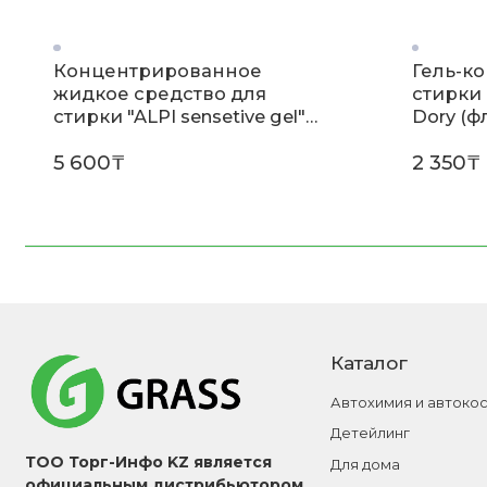
Концентрированное
Гель-к
жидкое средство для
стирки
стирки "ALPI sensetive gel"
Dory (ф
(флакон 1,8л)
5 600₸
2 350₸
Каталог
Автохимия и автоко
Детейлинг
ТОО Торг-Инфо KZ является
Для дома
официальным дистрибьютором