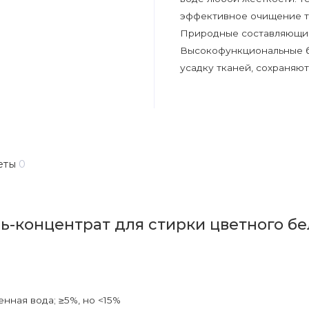
эффективное очищение тк
Природные составляющие
Высокофункциональные 
усадку тканей, сохраняют
еты
0
-концентрат для стирки цветного бель
нная вода; ≥5%, но <15%