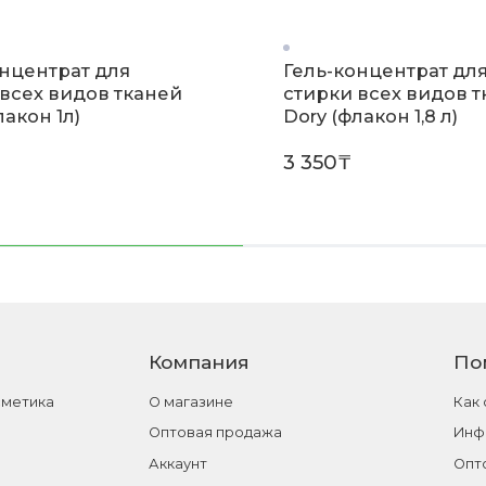
онцентрат для
Гель-концентрат дл
 всех видов тканей
стирки всех видов 
лакон 1л)
Dory (флакон 1,8 л)
3 350₸
Компания
По
сметика
О магазине
Как
Оптовая продажа
Инф
Аккаунт
Опт