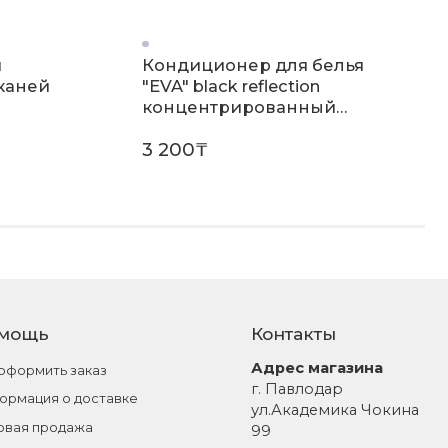
я
Кондиционер для белья
тканей
"EVA" black reflection
концентрированный
(флакон 1,8 л)
3 200₸
мощь
Контакты
Адрес магазина
 оформить заказ
г. Павлодар
ормация о доставке
ул.Академика Чокина
овая продажа
99