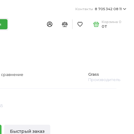
Контакты
8 705 342 08 11
Корзина
0
и
0₸
Grass
 сравнение
Производитель
55
Быстрый заказ