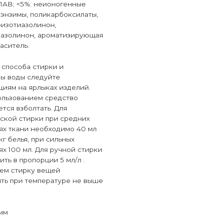
АВ; <5%: неионогенные
 энзимы, поликарбоксилаты,
изотиазолинон,
иазолинон, ароматизирующая
аситель.
 способа стирки и
ы воды следуйте
иям на ярлыках изделий.
ользованием средство
тся взболтать. Для
ской стирки при средних
ях ткани необходимо 40 мл
 кг белья, при сильных
ях 100 мл. Для ручной стирки
ить в пропорции 5 мл/л .
ем стирку вещей
ть при температуре не выше
 мм