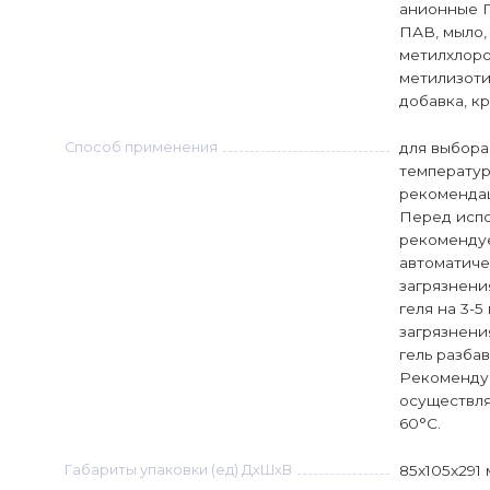
анионные П
ПАВ, мыло,
метилхлоро
метилизот
добавка, кр
Способ применения
для выбора
температур
рекомендац
Перед исп
рекомендуе
автоматиче
загрязнени
геля на 3-5
загрязнени
гель разбав
Рекоменду
осуществля
60°С.
Габариты упаковки (ед) ДхШхВ
85x105x291