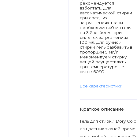
рекомендуется
взболтать. Для
автоматической стирки
при средних
загрязнениях ткани
необходимо 40 мл геля
на 3-5 кг белья, при
сильных загрязнениях
100 мл. Для ручной
стирки гель разбавить в
пропорции 5 мл/л .
Рекомендуем стирку
вещей осуществлять
при температуре не
выше 60°С.
Все характеристики
Краткое описание
Гель для стирки Dory Col
из цветных тканей кроме
воде любой жесткости. Т