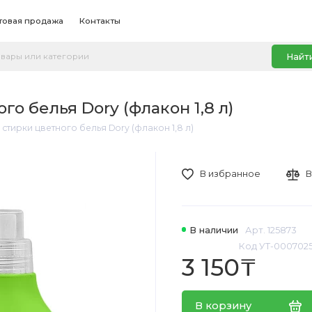
товая продажа
Контакты
Найт
о белья Dory (флакон 1,8 л)
 стирки цветного белья Dory (флакон 1,8 л)
В избранное
В
В наличии
Арт. 125873
Код УТ-000702
3 150₸
В корзину