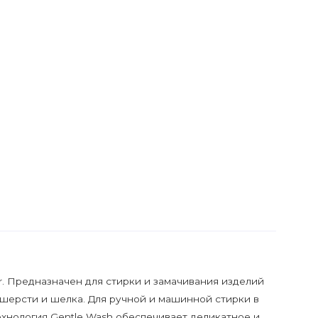
or. Предназначен для стирки и замачивания изделий
 шерсти и шелка. Для ручной и машинной стирки в
ехнология Gentle Wash обеспечивает деликатное и