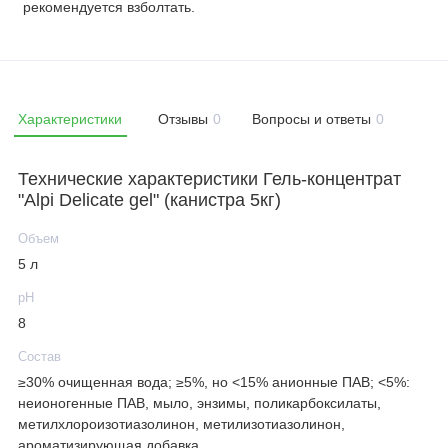
рекомендуется взболтать.
Характеристики
Отзывы
0
Вопросы и ответы
0
Технические характеристики Гель-концентрат
"Alpi Delicate gel" (канистра 5кг)
Объем
5 л
рН
8
Состав
≥30% очищенная вода; ≥5%, но <15% анионные ПАВ; <5%:
неионогенные ПАВ, мыло, энзимы, поликарбоксилаты,
метилхлороизотиазолинон, метилизотиазолинон,
ароматизирующая добавка.