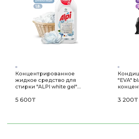
Концентрированное
Кондиц
жидкое средство для
"EVA" bl
стирки "ALPI white gel"
концен
(флакон 1,8л)
(флакон 
5 600₸
3 200₸