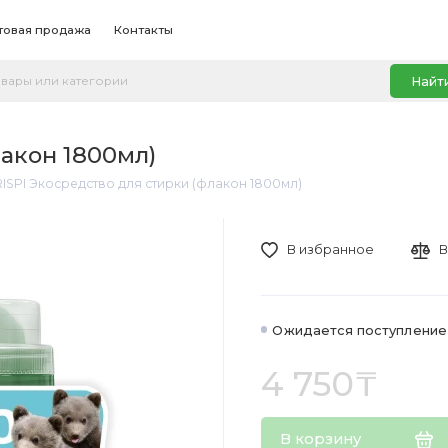
товая продажа
Контакты
Найт
лакон 1800мл)
ISPI Экосредство для стирки (флакон 1800мл)
В избранное
В
Ожидается поступление
4 750₸
В корзину