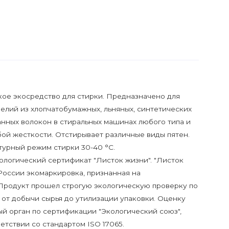
ое экосредство для стирки. Предназначено для
елий из хлопчатобумажных, льняных, синтетических
анных волокон в стиральных машинах любого типа и
бой жесткости. Отстирывает различные виды пятен.
урный режим стирки 30-40 °C.
ологический сертификат "Листок жизни". "Листок
 России экомаркировка, признанная на
Продукт прошел строгую экологическую проверку по
 от добычи сырья до утилизации упаковки. Оценку
й орган по сертификации "Экологический союз",
етствии со стандартом ISO 17065.