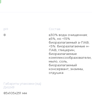
рН
Состав
8
≥30% вода очищенная;
≥5%, но <15%
биоразлагаемый а-ПАВ;
<5%: биоразлагаемые н-
ПАВ, глицерин,
биоразлагаемые
комплексообразователи,
мыло, соль,
биоразлагаемый
консервант, энзимы,
отдушка
Габариты упаковки (ед)
ДхШхВ
85x105x291 мм