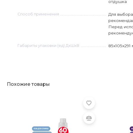
отдушка
Способ применения
Для выбора
рекомендац
Перед исп
рекомендуе
Габариты упаковки (ед) ДхШхВ
85x105x291
Похожие товары