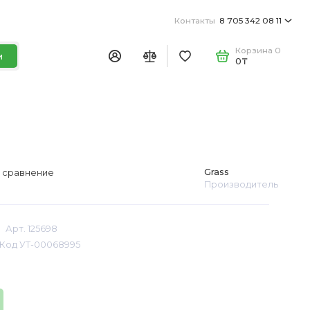
Контакты
8 705 342 08 11
Корзина
0
и
0₸
Grass
 сравнение
Производитель
Арт. 125698
Код УТ-00068995