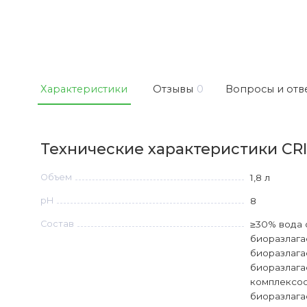
Характеристики
Отзывы
0
Вопросы и отв
Технические характеристики CRI
Объем
1,8 л
рН
8
Состав
≥30% вода 
биоразлага
биоразлага
биоразлаг
комплексоо
биоразлага