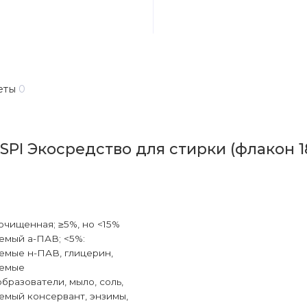
еты
0
SPI Экосредство для стирки (флакон 
очищенная; ≥5%, но <15%
емый а-ПАВ; <5%:
емые н-ПАВ, глицерин,
аемые
бразователи, мыло, соль,
емый консервант, энзимы,