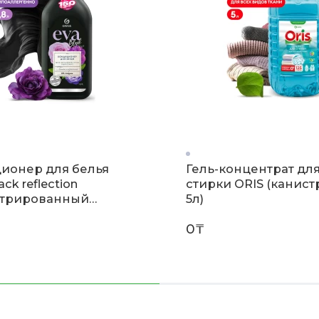
ионер для белья
Гель-концентрат дл
ack reflection
стирки ORIS (канист
трированный
5л)
1,8 л)
0₸