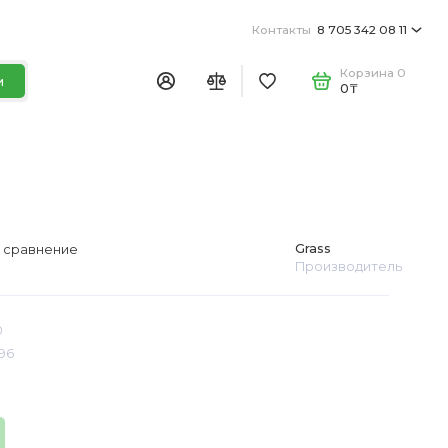
Контакты
8 705 342 08 11
Корзина
0
и
0₸
Grass
 сравнение
Производитель
0
96