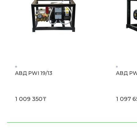
АВД PWI 19/13
АВД PWI
1 009 350₸
1 097 