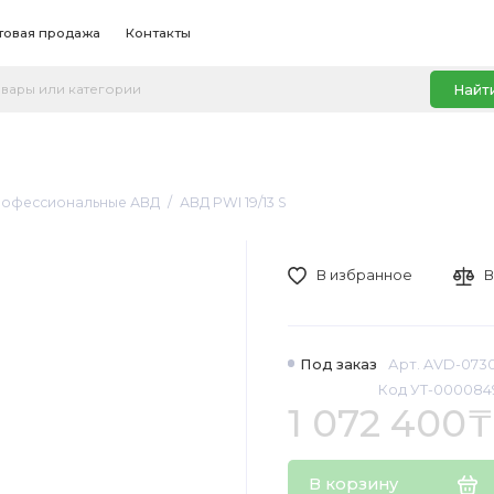
товая продажа
Контакты
Найт
офессиональные АВД
АВД PWI 19/13 S
В избранное
В
Под заказ
Арт. AVD-073
Код УТ-000084
1 072 400₸
В корзину