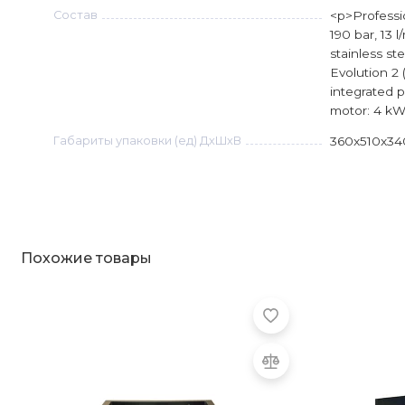
Состав
<p>Professi
190 bar, 13 
stainless s
Evolution 2 
integrated p
motor: 4 kW,
Габариты упаковки (ед) ДхШхВ
360x510x34
Похожие товары