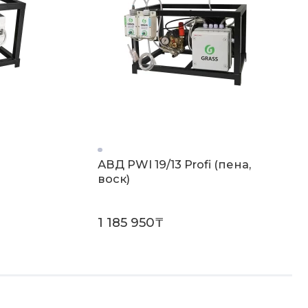
АВД PWI 19/13 Profi (пена,
воск)
1 185 950₸