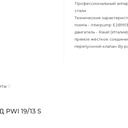
Профессиональный аппар
стали.
Технические характерист
помпа - Interpump E2B1913 
двигатель - Ravel (Италия)
прямое жёсткое соединен
перепускной клапан By-pa
еты
0
 PWI 19/13 S