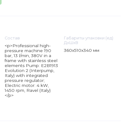
Состав
Габариты упаковки (ед)
ДхШхВ
<p>Professional high-
360x510x340 мм
pressure machine 190
bar, 13 l/min, 380V in a
frame with stainless steel
elements Pump: E2B1913
Evolution 2 (Interpump,
Italy) with integrated
pressure regulator;
Electric motor: 4 kW,
1450 rpm, Ravel (Italy)
</p>