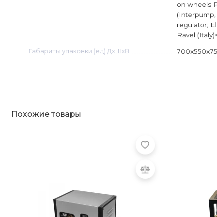
on wheels P
(Interpump, 
regulator; E
Ravel (Italy)
Габариты упаковки (ед) ДхШхВ
700x550x7
Похожие товары