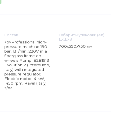
Состав
Габариты упаковки (ед)
ДхШхВ
<p>Professional high-
700x550x750 мм
pressure machine 190
bar, 13 l/min, 220V in a
fiberglass frame on
wheels Pump: E2B1913
Evolution 2 (Interpump,
Italy) with integrated
pressure regulator;
Electric motor: 4 kW,
1450 rpm, Ravel (Italy)
</p>